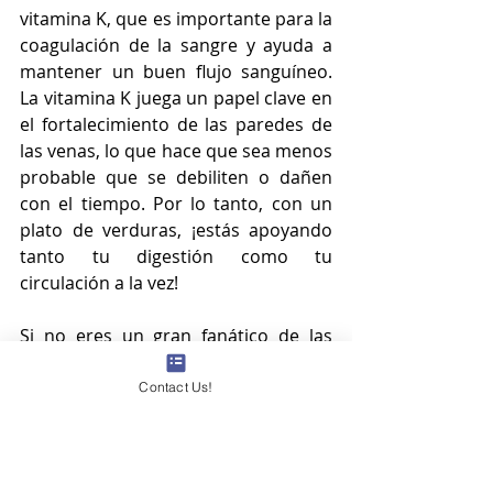
vitamina K, que es importante para la 
coagulación de la sangre y ayuda a 
mantener un buen flujo sanguíneo. 
La vitamina K juega un papel clave en 
el fortalecimiento de las paredes de 
las venas, lo que hace que sea menos 
probable que se debiliten o dañen 
con el tiempo. Por lo tanto, con un 
plato de verduras, ¡estás apoyando 
tanto tu digestión como tu 
circulación a la vez!
Si no eres un gran fanático de las 
verduras de hoja verde, comienza 
agregándolas gradualmente a las 
Contact Us!
comidas que ya te encantan. Prueba 
un puñado de espinacas en tu batido 
matutino o agrega un poco de acelga 