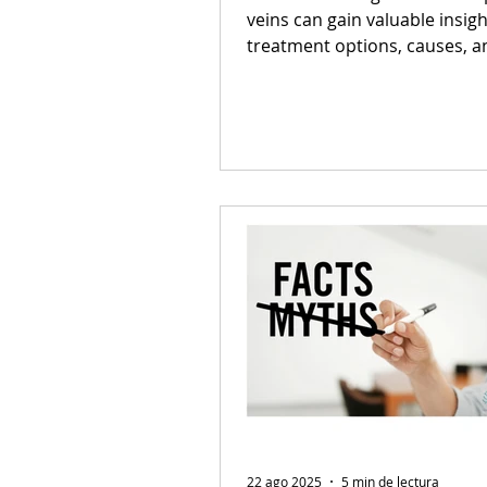
veins can gain valuable insigh
treatment options, causes, a
prevention methods for heal
legs.
22 ago 2025
5 min de lectura