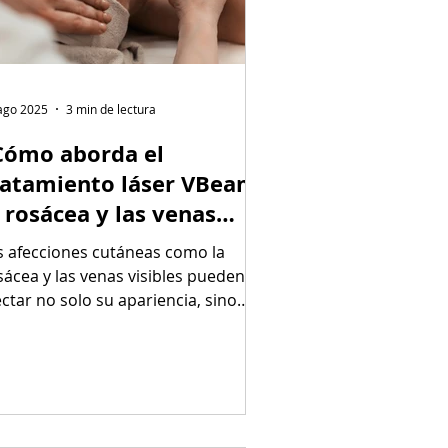
ago 2025
3 min de lectura
Cómo aborda el
ratamiento láser VBeam
a rosácea y las venas
sibles?
s afecciones cutáneas como la
sácea y las venas visibles pueden
ectar no solo su apariencia, sino
mbién su confianza y bienestar....