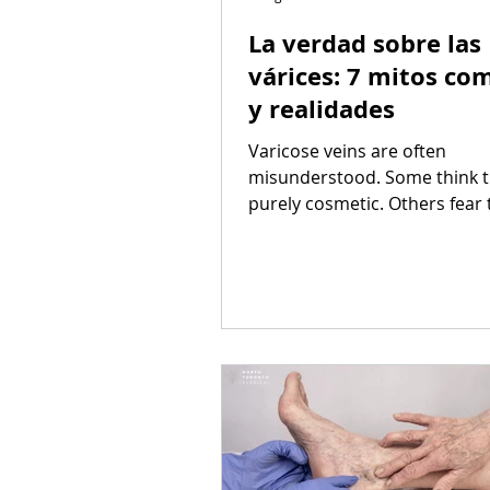
La verdad sobre las
várices: 7 mitos co
y realidades
Varicose veins are often
misunderstood. Some think t
purely cosmetic. Others fear 
always lead to serious health
problems.