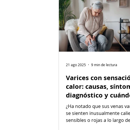
21 ago 2025
9 min de lectura
Varices con sensaci
calor: causas, sínto
diagnóstico y cuánd
buscar atención mé
¿Ha notado que sus venas va
especializada
se sienten inusualmente cali
sensibles o rojas a lo largo de
pierna? Estas sensaciones su