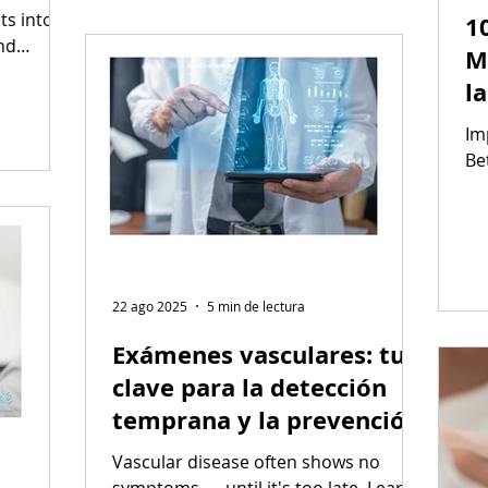
ts into
1
nd
M
thier
l
S
Im
Be
22 ago 2025
5 min de lectura
Exámenes vasculares: tu
clave para la detección
temprana y la prevención
Vascular disease often shows no