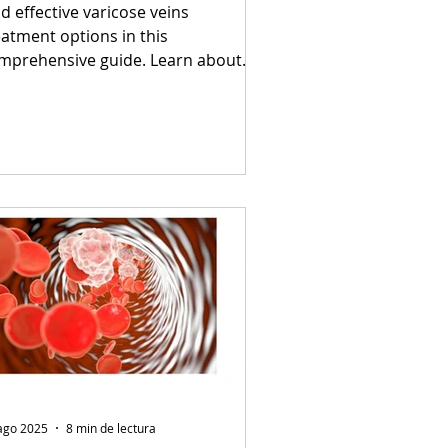
uidado en el Hogar
nd effective varicose veins
eatment options in this
mprehensive guide. Learn about
novative methods that ensure
mfort and improve overall health.
ago 2025
8 min de lectura