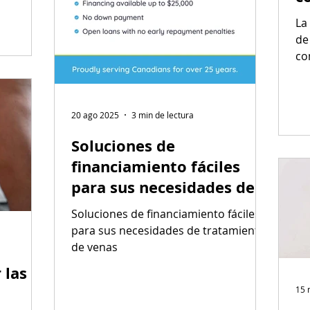
cente, la
La
luso una
de
osas
co
dia
20 ago 2025
3 min de lectura
Soluciones de
financiamiento fáciles
para sus necesidades de
tratamiento de venas
Soluciones de financiamiento fáciles
para sus necesidades de tratamiento
de venas
 las
15 