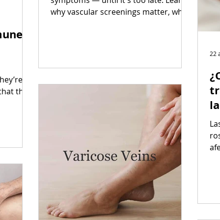
symptoms — until it's too late. Learn
why vascular screenings matter, who
needs them, and what to expect. Early
munes
detection saves lives.
22 
¿
hey’re
t
that they
l
vi
La
ro
af
ta