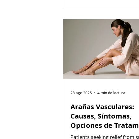
28 ago 2025
4 min de lectura
Arañas Vasculares:
Causas, Síntomas,
Opciones de Tratam
y Guía de Prevenció
Patients seeking relief from 