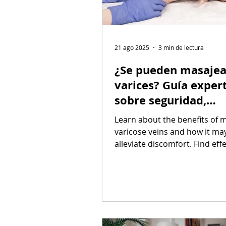
21 ago 2025
3 min de lectura
¿Se pueden masajea
varices? Guía exper
sobre seguridad,
beneficios y tratam
Learn about the benefits of 
varicose veins and how it ma
alleviate discomfort. Find eff
techniques to promote bette
circulation and relief.