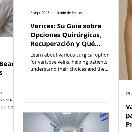
3 sept 2025
10 min de lectura
Varices: Su Guía sobre
Opciones Quirúrgicas,
Recuperación y Qué
Esperar
Learn about various surgical options
for varicose veins, helping patients
VBeam
understand their choices and the
s
benefits to improve vascular health
and comfort.
al
29 
as venas
V
ado de
o...
p
P