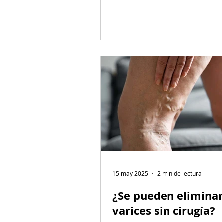
indicar una inflamación subya
formación de coágulos o inc
infección en las paredes ven
debilitadas.
15 may 2025
2 min de lectura
¿Se pueden eliminar
varices sin cirugía?