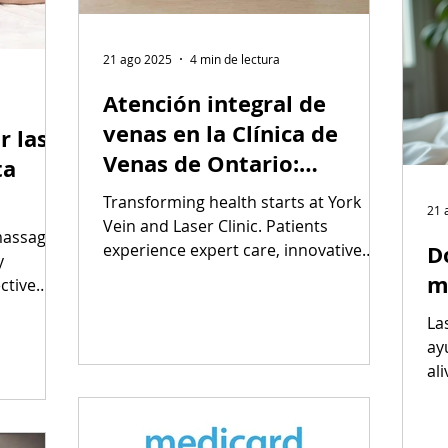
21 ago 2025
4 min de lectura
Atención integral de
venas en la Clínica de
r las
Venas de Ontario:
ta
tratamientos, afecciones
Transforming health starts at York
21 
y apoyo al paciente
ientos.
Vein and Laser Clinic. Patients
massaging
experience expert care, innovative
D
y
treatments, and a personalized
m
ective
approach to vein health.
r
La
ay
al
de