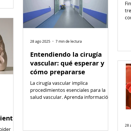
C
Fi
tr
co
in
co
28 ago 2025
7 min de lectura
Entendiendo la cirugía
vascular: qué esperar y
cómo prepararse
La cirugía vascular implica
procedimientos esenciales para la
salud vascular. Aprenda información
clave y consejos de preparación para
garantizar una experiencia sin
iento
complicaciones y resultados óptimos.
n
28 
spider