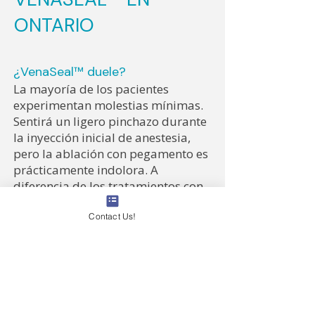
ONTARIO
¿VenaSeal™ duele?
La mayoría de los pacientes
experimentan molestias mínimas.
Sentirá un ligero pinchazo durante
la inyección inicial de anestesia,
pero la ablación con pegamento es
prácticamente indolora. A
diferencia de los tratamientos con
calor, no hay ardor ni necesidad de
múltiples inyecciones de anestesia
Contact Us!
a lo largo de la vena.
¿Cuánto tiempo dura el
procedimiento VenaSeal™?
El procedimiento suele durar entre